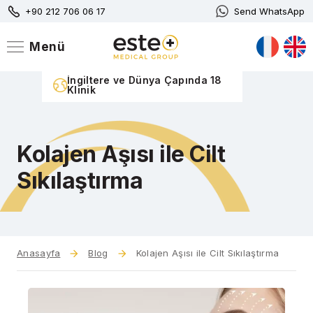
+90 212 706 06 17
Send WhatsApp
Menü
n Medikal
İngiltere ve Dünya Çapında 18
300+ Güler Yüz
Klinik
Personel
Slide 2 of 5.
Kolajen Aşısı ile Cilt
Sıkılaştırma
Anasayfa
Blog
Kolajen Aşısı ile Cilt Sıkılaştırma