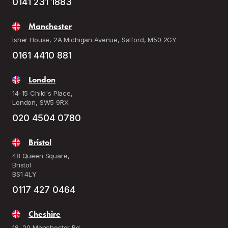
0141 231 1883
Manchester
Isher House, 2A Michigan Avenue, Salford, M50 2GY
0161 4410 881
London
14-15 Child's Place,
London, SW5 9RX
020 4504 0780
Bristol
48 Queen Square,
Bristol
BS1 4LY
0117 427 0464
Cheshire
18, 20 Manchester Rd,