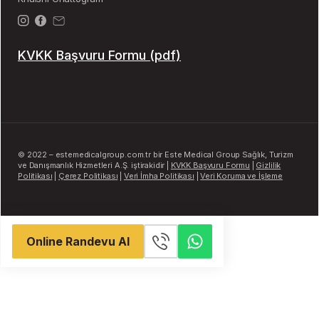
KVKK Başvuru Formu (pdf)
© 2022 – estemedicalgroup.com.tr bir Este Medical Group Sağlık, Turizm
ve Danışmanlık Hizmetleri A.Ş. iştirakidir |
KVKK Başvuru Formu
|
Gizlilik
Politikası
|
Çerez Politikası
|
Veri İmha Politikası
|
Veri Koruma ve İşleme
Online Randevu Al