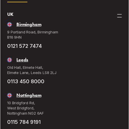
UK
Birmingham
9 Portland Road, Birmingham
B16 9HN
0121 572 7474
Leeds
Old Hall, Elmete Hall,
Elmete Lane, Leeds LS8 2LJ
0113 450 8000
Nottingham
10 Bridgford Rd,
West Bridgford,
Nottingham NG2 6AF
0115 784 9191