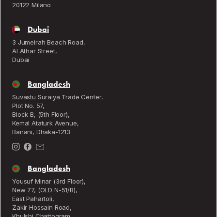
20122 Milano
Dubai
3 Jumeirah Beach Road,
Al Athar Street,
Dubai
Bangladesh
Suvastu Suraiya Trade Center,
Plot No. 57,
Block B, (5th Floor),
Kemal Ataturk Avenue,
Banani, Dhaka-1213
Bangladesh
Yousuf Minar (3rd Floor),
New 77, (OLD N-51/B),
East Pahartoli,
Zakir Hossain Road,
Khulshi Chattogram