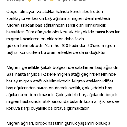
Anasayfa
Vücut
Migren Tedavisi
Geçici olmayan ve ataklar halinde kendini belli eden
zonklayıcı ve keskin baş ağrılarına migren denilmektedir.
Migren sıradan baş ağrılarından farklı olan bir nörolojik
hastalıktır. Tüm dünyada oldukça sık bir şekilde tanısı konulan
migren kadınlarda erkeklerden daha fazla
gözlemlenmektedir. Yani, her 100 kadından 20’sine migren
teşhisi konulurken bu oran, erkeklerde daha düşüktür.
Migren, genellikle şakak bölgesinde sabitlenen baş ağrısıdır.
Bazı hastalar yılda 1-2 kere migren atağı geçirirken kiminde
her ay migren atağı olabilmektedir. Migren ataklarını diğer
baş ağrılarından ayıran en önemli özellik, çok şiddetli baş
ağrılarına neden olmasıdır. Çok şiddetli baş ağrıları ile birçok
migren hastasında, atak sırasında bulantı, kusma, ışık, ses ve
kokuya karşı duyarlılık da ortaya çıkmaktadır.
Migren ağrıları, birçok hastanın günlük yaşamını oldukça