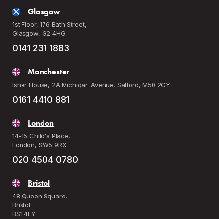
Glasgow
1st Floor, 176 Bath Street,
Glasgow, G2 4HG
0141 231 1883
Manchester
Isher House, 2A Michigan Avenue, Salford, M50 2GY
0161 4410 881
London
14-15 Child's Place,
London, SW5 9RX
020 4504 0780
Bristol
48 Queen Square,
Bristol
BS1 4LY