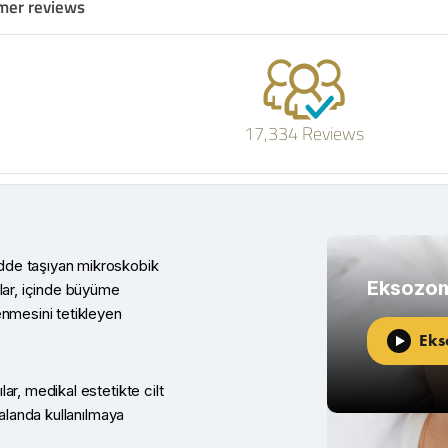
mer reviews
17,334 Reviews
dde taşıyan mikroskobik
Eksozom
klar, içinde büyüme
enmesini tetikleyen
Eks
ar, medikal estetikte cilt
 alanda kullanılmaya