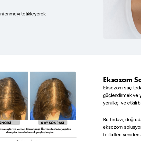
nilenmeyi tetikleyerek
Eksozom Sa
Eksozom saç tedav
güçlendirmek ve y
yenilikçi ve etkili 
Bu tedavi, doğruda
eksozom solüsyonl
folikülleri yeniden