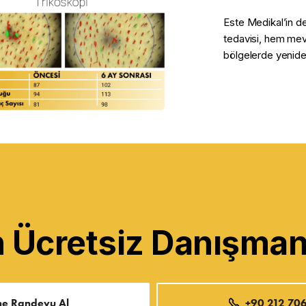
Este Medikal’in d
tedavisi, hem mevc
bölgelerde yenide
Ücretsiz Danışmanl
ne Randevu Al
+90 212 706