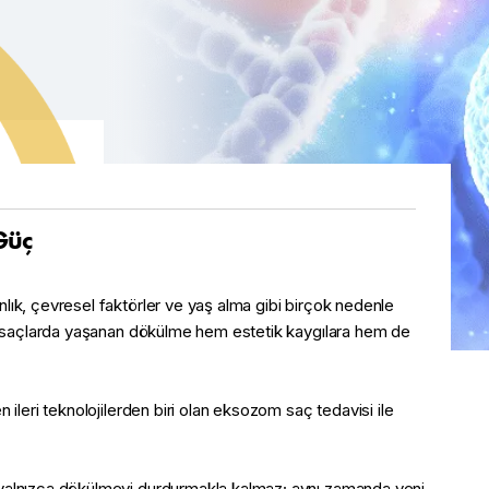
Güç
lık, çevresel faktörler ve yaş alma gibi birçok nedenle
in, saçlarda yaşanan dökülme hem estetik kaygılara hem de
 ileri teknolojilerden biri olan eksozom saç tedavisi ile
e yalnızca dökülmeyi durdurmakla kalmaz; aynı zamanda yeni