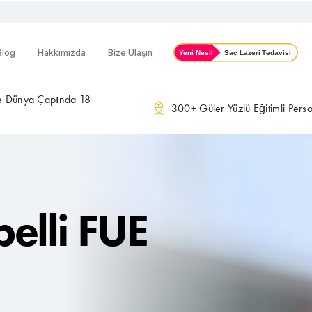
Blog
Hakkımızda
Bize Ulaşın
ve Dünya Çapında 18
300+ Güler Yüzlü Eğitimli Pers
pelli FUE