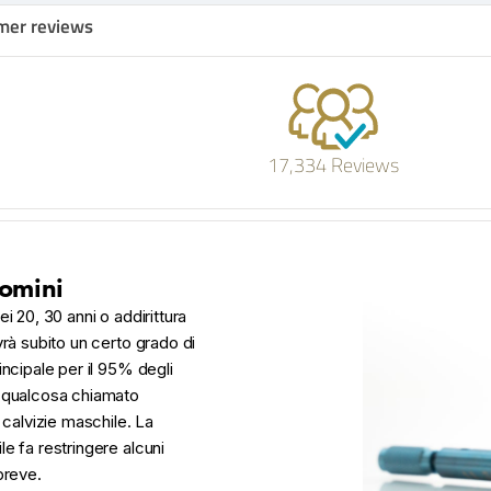
mer reviews
17,334 Reviews
uomini
dei 20, 30 anni o addirittura
vrà subito un certo grado di
incipale per il 95% degli
è qualcosa chiamato
alvizie maschile. La
e fa restringere alcuni
 breve.