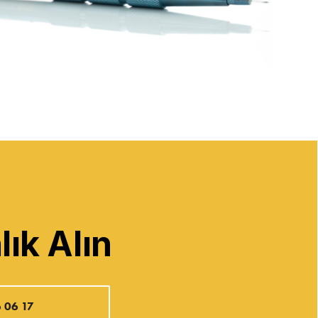
ık Alın
 06 17