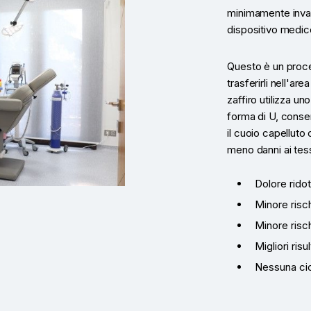
minimamente invas
dispositivo medico 
Questo è un proces
trasferirli nell'are
zaffiro utilizza un
forma di U, consen
il cuoio capelluto
meno danni ai tessu
Dolore rido
Minore risch
Minore risc
Migliori risult
Nessuna cic