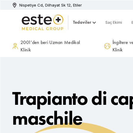
Nispetiye Cd, Dilhayat Sk 12, Etiler
Tedaviler
Saç Ekimi
2001'den beri Uzman Medikal
İngiltere 
Klinik
Klinik
Trapianto di ca
maschile